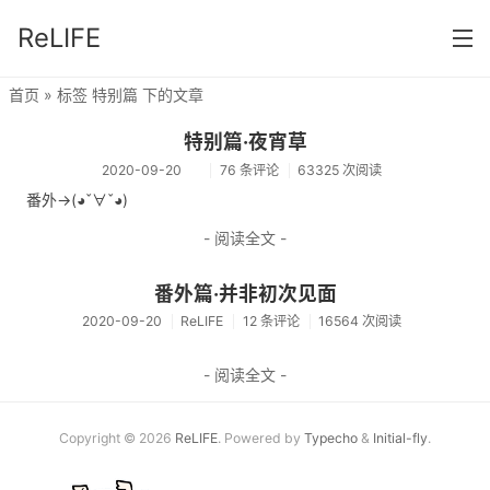
ReLIFE
首页
» 标签 特别篇 下的文章
首页
特别篇·夜宵草
分类
2020-09-20
76 条评论
63325 次阅读
番外->(◕ˇ∀ˇ◕)
ReLIFE
- 阅读全文 -
番外篇·并非初次见面
2020-09-20
ReLIFE
12 条评论
16564 次阅读
- 阅读全文 -
Copyright © 2026
ReLIFE
. Powered by
Typecho
&
Initial-fly
.