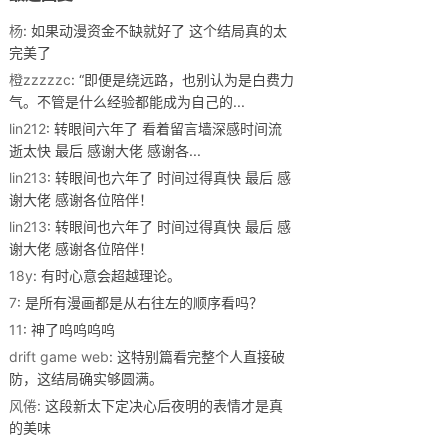
杨
: 如果动漫资金不缺就好了 这个结局真的太
完美了
橙zzzzzc
: “即便是绕远路，也别认为是白费力
气。不管是什么经验都能成为自己的...
lin212
: 转眼间六年了 看着留言墙深感时间流
逝太快 最后 感谢大佬 感谢各...
lin213
: 转眼间也六年了 时间过得真快 最后 感
谢大佬 感谢各位陪伴！
lin213
: 转眼间也六年了 时间过得真快 最后 感
谢大佬 感谢各位陪伴！
18y
: 有时心意会超越理论。
7
: 是所有漫画都是从右往左的顺序看吗？
11
: 神了呜呜呜呜
drift game web
: 这特别篇看完整个人直接破
防，这结局确实够圆满。
风倦
: 这段新太下定决心后夜明的表情才是真
的美味